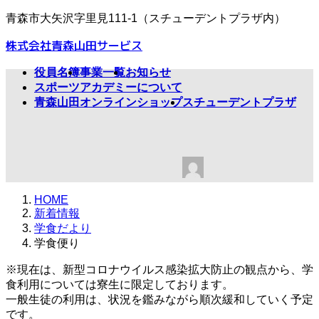
コ
ナ
青森市大矢沢字里見111-1（スチューデントプラザ内）
ン
ビ
株式会社青森山田サービス
テ
ゲ
ン
ー
役員名簿
事業一覧
お知らせ
ツ
シ
スポーツアカデミーについて
へ
ョ
青森山田オンラインショップ
スチューデントプラザ
ス
ン
学食便り
キ
に
ッ
移
プ
動
最
2022年11月21日
2022年11月20日
amb@
終
更
HOME
新
新着情報
日
学食だより
時
学食便り
:
※現在は、新型コロナウイルス感染拡大防止の観点から、学
食利用については寮生に限定しております。
一般生徒の利用は、状況を鑑みながら順次緩和していく予定
です。