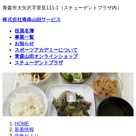
コ
ナ
青森市大矢沢字里見111-1（スチューデントプラザ内）
ン
ビ
株式会社青森山田サービス
テ
ゲ
ン
ー
役員名簿
ツ
シ
事業一覧
へ
ョ
お知らせ
ス
ン
スポーツアカデミーについて
キ
に
青森山田オンラインショップ
ッ
移
スチューデントプラザ
プ
動
学食便り
最
2026年4月6日
2026年4月5日
amb@
終
更
新
日
HOME
時
新着情報
:
学食だより