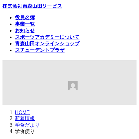
コ
ナ
株式会社青森山田サービス
ン
ビ
役員名簿
テ
ゲ
事業一覧
ン
ー
お知らせ
ツ
シ
スポーツアカデミーについて
へ
ョ
青森山田オンラインショップ
ス
ン
スチューデントプラザ
キ
に
ッ
移
プ
動
学食便り
最
2026年2月9日
2026年2月8日
amb@
終
更
新
日
HOME
時
新着情報
:
学食だより
学食便り