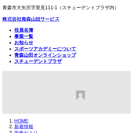
コ
ナ
青森市大矢沢字里見111-1（スチューデントプラザ内）
ン
ビ
株式会社青森山田サービス
テ
ゲ
ン
ー
役員名簿
ツ
シ
事業一覧
へ
ョ
お知らせ
ス
ン
スポーツアカデミーについて
キ
に
青森山田オンラインショップ
ッ
移
スチューデントプラザ
プ
動
学食便り
最
2025年11月17日
2025年11月16日
amb@
終
更
新
日
HOME
時
新着情報
:
学食だより