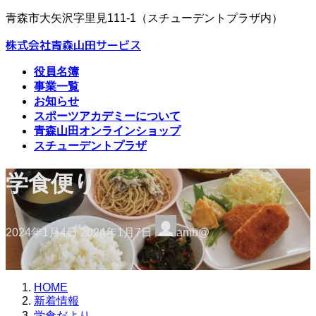
コ
ナ
青森市大矢沢字里見111-1（スチューデントプラザ内）
ン
ビ
株式会社青森山田サービス
テ
ゲ
ン
ー
役員名簿
ツ
シ
事業一覧
へ
ョ
お知らせ
ス
ン
スポーツアカデミーについて
キ
に
青森山田オンラインショップ
ッ
移
スチューデントプラザ
プ
動
学食便り
最
2024年1月4日
2024年1月7日
amb@
終
更
新
日
HOME
時
新着情報
:
学食だより