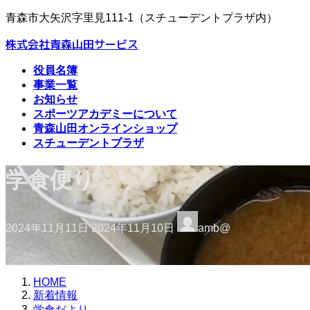
コ
ナ
青森市大矢沢字里見111-1（スチューデントプラザ内）
ン
ビ
株式会社青森山田サービス
テ
ゲ
ン
ー
役員名簿
ツ
シ
事業一覧
へ
ョ
お知らせ
ス
ン
スポーツアカデミーについて
キ
に
青森山田オンラインショップ
ッ
移
スチューデントプラザ
プ
動
学食便り
最
2024年11月11日
2024年11月10日
amb@
終
更
新
日
HOME
時
新着情報
:
学食だより