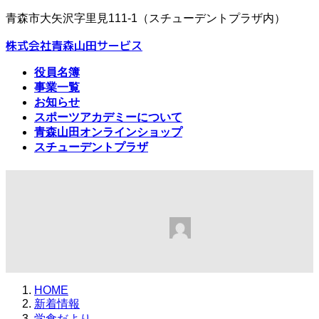
コ
ナ
青森市大矢沢字里見111-1（スチューデントプラザ内）
ン
ビ
株式会社青森山田サービス
テ
ゲ
ン
ー
役員名簿
ツ
シ
事業一覧
へ
ョ
お知らせ
ス
ン
スポーツアカデミーについて
キ
に
青森山田オンラインショップ
ッ
移
スチューデントプラザ
プ
動
学食便り
最
2024年5月19日
2024年5月19日
amb@
終
更
新
日
HOME
時
新着情報
:
学食だより