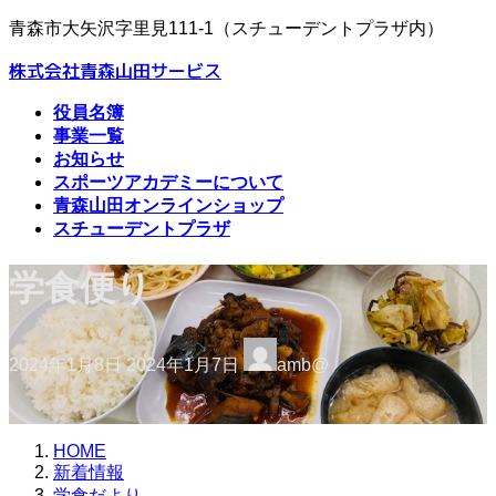
コ
ナ
青森市大矢沢字里見111-1（スチューデントプラザ内）
ン
ビ
株式会社青森山田サービス
テ
ゲ
ン
ー
役員名簿
ツ
シ
事業一覧
へ
ョ
お知らせ
ス
ン
スポーツアカデミーについて
キ
に
青森山田オンラインショップ
ッ
移
スチューデントプラザ
プ
動
学食便り
最
2024年1月8日
2024年1月7日
amb@
終
更
新
日
HOME
時
新着情報
:
学食だより